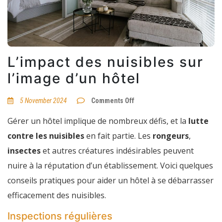
L’impact des nuisibles sur
l’image d’un hôtel
on
5 November 2024
Comments Off
L’impact
des
Gérer un hôtel implique de nombreux défis, et la
lutte
nuisibles
sur
contre les nuisibles
en fait partie. Les
rongeurs
,
l’image
d’un
insectes
et autres créatures indésirables peuvent
hôtel
nuire à la réputation d’un établissement. Voici quelques
conseils pratiques pour aider un hôtel à se débarrasser
efficacement des nuisibles.
Inspections régulières